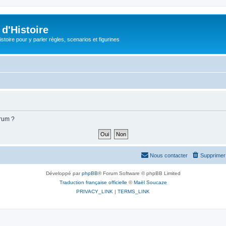
d'Histoire
stoire pour y parler règles, scenarios et figurines
orum ?
Nous contacter
Supprimer 
Développé par
phpBB
® Forum Software © phpBB Limited
Traduction française officielle
©
Maël Soucaze
PRIVACY_LINK
|
TERMS_LINK