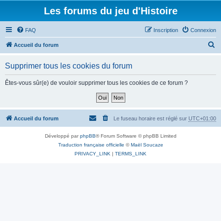
Les forums du jeu d'Histoire
FAQ
Inscription
Connexion
R
Accueil du forum
e
Supprimer tous les cookies du forum
c
h
Êtes-vous sûr(e) de vouloir supprimer tous les cookies de ce forum ?
e
r
c
Accueil du forum
Le fuseau horaire est réglé sur
UTC+01:00
h
Développé par
phpBB
® Forum Software © phpBB Limited
e
Traduction française officielle
©
Maël Soucaze
r
PRIVACY_LINK
|
TERMS_LINK