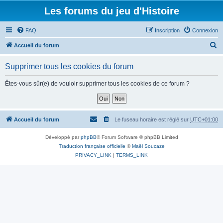
Les forums du jeu d'Histoire
FAQ
Inscription
Connexion
R
Accueil du forum
e
Supprimer tous les cookies du forum
c
h
Êtes-vous sûr(e) de vouloir supprimer tous les cookies de ce forum ?
e
r
c
Accueil du forum
Le fuseau horaire est réglé sur
UTC+01:00
h
Développé par
phpBB
® Forum Software © phpBB Limited
e
Traduction française officielle
©
Maël Soucaze
r
PRIVACY_LINK
|
TERMS_LINK