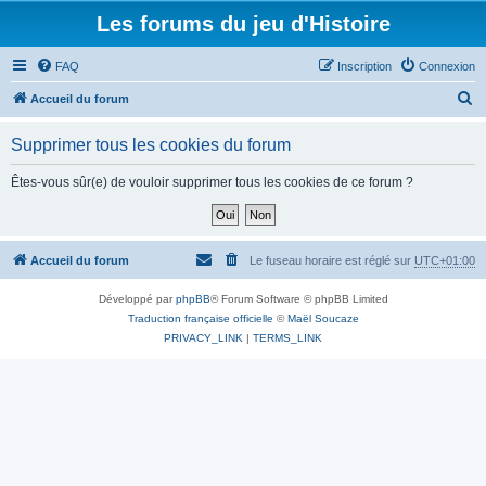
Les forums du jeu d'Histoire
FAQ
Inscription
Connexion
R
Accueil du forum
e
Supprimer tous les cookies du forum
c
h
Êtes-vous sûr(e) de vouloir supprimer tous les cookies de ce forum ?
e
r
c
Accueil du forum
Le fuseau horaire est réglé sur
UTC+01:00
h
Développé par
phpBB
® Forum Software © phpBB Limited
e
Traduction française officielle
©
Maël Soucaze
r
PRIVACY_LINK
|
TERMS_LINK