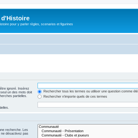
d'Histoire
stoire pour y parler règles, scenarios et figurines
être ignoré. Insérez
Rechercher tous les termes ou utiliser une question comme él
 seul un des mots doit
herches partielles.
Rechercher n’importe quels de ces termes
ielles.
 une recherche. Les
s ne désactivez pas