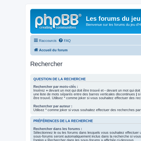
Les forums du jeu 
Bienvenue sur les forums du jeu d'Hi
Raccourcis
FAQ
Accueil du forum
Rechercher
QUESTION DE LA RECHERCHE
Rechercher par mots-clés :
Insérez
+
devant un mot qui doit être trouvé et
-
devant un mot qui doit 
une liste de mots séparés entre des barres verticales discontinues
|
si
être trouvé. Utilisez * comme joker si vous souhaitez effectuer des rec
Rechercher par auteur :
Utilisez * comme joker si vous souhaitez effectuer des recherches part
PRÉFÉRENCES DE LA RECHERCHE
Rechercher dans les forums :
Sélectionnez le ou les forums dans lesquels vous souhaitez effectuer
sous-forums seront automatiquement inclus dans la recherche si vou
l’option « Rechercher dans les sous-forums » affichée ci-dessous.