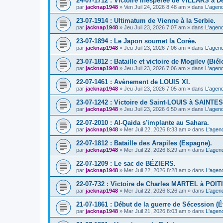
24-07-1712 : Victoire inespérée de VILLARS à D
par
jacknap1948
» Ven Juil 24, 2026 8:48 am » dans
L'agend
23-07-1914 : Ultimatum de Vienne à la Serbie.
par
jacknap1948
» Jeu Juil 23, 2026 7:07 am » dans
L'agend
23-07-1894 : Le Japon soumet la Corée.
par
jacknap1948
» Jeu Juil 23, 2026 7:06 am » dans
L'agend
23-07-1812 : Bataille et victoire de Mogilev (Biél
par
jacknap1948
» Jeu Juil 23, 2026 7:06 am » dans
L'agend
22-07-1461 : Avènement de LOUIS XI.
par
jacknap1948
» Jeu Juil 23, 2026 7:05 am » dans
L'agend
23-07-1242 : Victoire de Saint-LOUIS à SAINTES
par
jacknap1948
» Jeu Juil 23, 2026 6:50 am » dans
L'agend
22-07-2010 : Al-Qaida s'implante au Sahara.
par
jacknap1948
» Mer Juil 22, 2026 8:33 am » dans
L'agen
22-07-1812 : Bataille des Arapiles (Espagne).
par
jacknap1948
» Mer Juil 22, 2026 8:29 am » dans
L'agen
22-07-1209 : Le sac de BÉZIERS.
par
jacknap1948
» Mer Juil 22, 2026 8:28 am » dans
L'agen
22-07-732 : Victoire de Charles MARTEL à POIT
par
jacknap1948
» Mer Juil 22, 2026 8:26 am » dans
L'agen
21-07-1861 : Début de la guerre de Sécession (Ét
par
jacknap1948
» Mar Juil 21, 2026 8:03 am » dans
L'agen