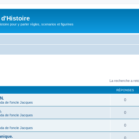
d'Histoire
stoire pour y parler règles, scenarios et figurines
La recherche a ret
RÉPONSES
N.
0
da de l'oncle Jacques
.
0
da de l'oncle Jacques
0
da de l'oncle Jacques
anique.
0