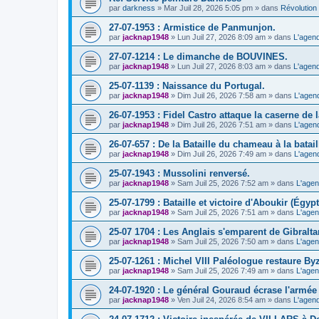
par
darkness
» Mar Juil 28, 2026 5:05 pm » dans
Révolution 
27-07-1953 : Armistice de Panmunjon.
par
jacknap1948
» Lun Juil 27, 2026 8:09 am » dans
L'agend
27-07-1214 : Le dimanche de BOUVINES.
par
jacknap1948
» Lun Juil 27, 2026 8:03 am » dans
L'agend
25-07-1139 : Naissance du Portugal.
par
jacknap1948
» Dim Juil 26, 2026 7:58 am » dans
L'agen
26-07-1953 : Fidel Castro attaque la caserne de
par
jacknap1948
» Dim Juil 26, 2026 7:51 am » dans
L'agen
26-07-657 : De la Bataille du chameau à la batail
par
jacknap1948
» Dim Juil 26, 2026 7:49 am » dans
L'agen
25-07-1943 : Mussolini renversé.
par
jacknap1948
» Sam Juil 25, 2026 7:52 am » dans
L'agen
25-07-1799 : Bataille et victoire d'Aboukir (Égypt
par
jacknap1948
» Sam Juil 25, 2026 7:51 am » dans
L'agen
25-07 1704 : Les Anglais s'emparent de Gibraltar
par
jacknap1948
» Sam Juil 25, 2026 7:50 am » dans
L'agen
25-07-1261 : Michel VIII Paléologue restaure By
par
jacknap1948
» Sam Juil 25, 2026 7:49 am » dans
L'agen
24-07-1920 : Le général Gouraud écrase l'armé
par
jacknap1948
» Ven Juil 24, 2026 8:54 am » dans
L'agend