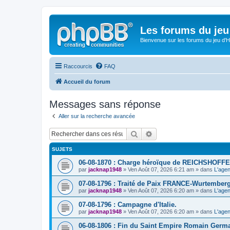
Les forums du jeu 
Bienvenue sur les forums du jeu d'Hi
Raccourcis
FAQ
Accueil du forum
Messages sans réponse
Aller sur la recherche avancée
Rechercher
Recherche avancée
SUJETS
06-08-1870 : Charge héroïque de REICHSHOFFE
par
jacknap1948
» Ven Août 07, 2026 6:21 am » dans
L'agen
07-08-1796 : Traité de Paix FRANCE-Wurtemberg
par
jacknap1948
» Ven Août 07, 2026 6:20 am » dans
L'agen
07-08-1796 : Campagne d'Italie.
par
jacknap1948
» Ven Août 07, 2026 6:20 am » dans
L'agen
06-08-1806 : Fin du Saint Empire Romain Germ