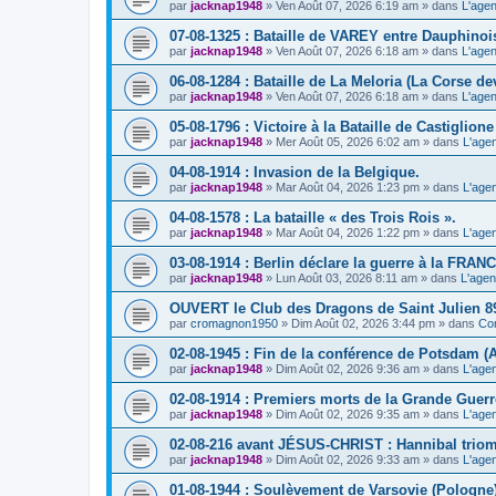
par
jacknap1948
» Ven Août 07, 2026 6:19 am » dans
L'agen
07-08-1325 : Bataille de VAREY entre Dauphinoi
par
jacknap1948
» Ven Août 07, 2026 6:18 am » dans
L'agen
06-08-1284 : Bataille de La Meloria (La Corse de
par
jacknap1948
» Ven Août 07, 2026 6:18 am » dans
L'agen
05-08-1796 : Victoire à la Bataille de Castiglione (
par
jacknap1948
» Mer Août 05, 2026 6:02 am » dans
L'age
04-08-1914 : Invasion de la Belgique.
par
jacknap1948
» Mar Août 04, 2026 1:23 pm » dans
L'age
04-08-1578 : La bataille « des Trois Rois ».
par
jacknap1948
» Mar Août 04, 2026 1:22 pm » dans
L'age
03-08-1914 : Berlin déclare la guerre à la FRAN
par
jacknap1948
» Lun Août 03, 2026 8:11 am » dans
L'agen
OUVERT le Club des Dragons de Saint Julien 8
par
cromagnon1950
» Dim Août 02, 2026 3:44 pm » dans
Com
02-08-1945 : Fin de la conférence de Potsdam (
par
jacknap1948
» Dim Août 02, 2026 9:36 am » dans
L'age
02-08-1914 : Premiers morts de la Grande Guerr
par
jacknap1948
» Dim Août 02, 2026 9:35 am » dans
L'age
02-08-216 avant JÉSUS-CHRIST : Hannibal triomp
par
jacknap1948
» Dim Août 02, 2026 9:33 am » dans
L'age
01-08-1944 : Soulèvement de Varsovie (Pologne)