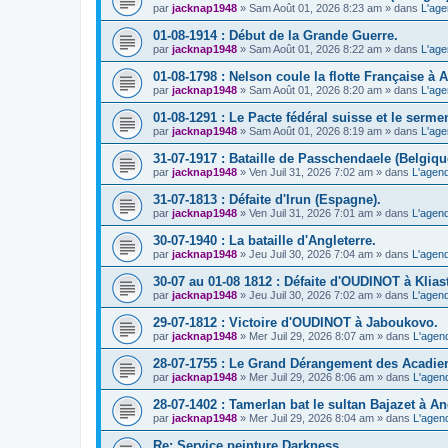
par
jacknap1948
» Sam Août 01, 2026 8:23 am » dans
L'age
01-08-1914 : Début de la Grande Guerre.
par
jacknap1948
» Sam Août 01, 2026 8:22 am » dans
L'age
01-08-1798 : Nelson coule la flotte Française à 
par
jacknap1948
» Sam Août 01, 2026 8:20 am » dans
L'age
01-08-1291 : Le Pacte fédéral suisse et le sermen
par
jacknap1948
» Sam Août 01, 2026 8:19 am » dans
L'age
31-07-1917 : Bataille de Passchendaele (Belgiqu
par
jacknap1948
» Ven Juil 31, 2026 7:02 am » dans
L'agend
31-07-1813 : Défaite d'Irun (Espagne).
par
jacknap1948
» Ven Juil 31, 2026 7:01 am » dans
L'agend
30-07-1940 : La bataille d'Angleterre.
par
jacknap1948
» Jeu Juil 30, 2026 7:04 am » dans
L'agend
30-07 au 01-08 1812 : Défaite d'OUDINOT à Kliast
par
jacknap1948
» Jeu Juil 30, 2026 7:02 am » dans
L'agend
29-07-1812 : Victoire d'OUDINOT à Jaboukovo.
par
jacknap1948
» Mer Juil 29, 2026 8:07 am » dans
L'agen
28-07-1755 : Le Grand Dérangement des Acadie
par
jacknap1948
» Mer Juil 29, 2026 8:06 am » dans
L'agen
28-07-1402 : Tamerlan bat le sultan Bajazet à A
par
jacknap1948
» Mer Juil 29, 2026 8:04 am » dans
L'agen
Re: Service peinture Darkness