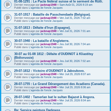
01-08-1291 : Le Pacte fédéral suisse et le serment de Rütli.
Dernier message par
jacknap1948
«
Sam Août 01, 2026 8:19 am
Publié dans
L'agenda de l'oncle Jacques
31-07-1917 : Bataille de Passchendaele (Belgique).
Dernier message par
jacknap1948
«
Ven Juil 31, 2026 7:02 am
Publié dans
L'agenda de l'oncle Jacques
31-07-1813 : Défaite d'Irun (Espagne).
Dernier message par
jacknap1948
«
Ven Juil 31, 2026 7:01 am
Publié dans
L'agenda de l'oncle Jacques
30-07-1940 : La bataille d'Angleterre.
Dernier message par
jacknap1948
«
Jeu Juil 30, 2026 7:04 am
Publié dans
L'agenda de l'oncle Jacques
30-07 au 01-08 1812 : Défaite d'OUDINOT à Kliastitsy
(Biélorussie)
Dernier message par
jacknap1948
«
Jeu Juil 30, 2026 7:02 am
Publié dans
L'agenda de l'oncle Jacques
29-07-1812 : Victoire d'OUDINOT à Jaboukovo.
Dernier message par
jacknap1948
«
Mer Juil 29, 2026 8:07 am
Publié dans
L'agenda de l'oncle Jacques
28-07-1755 : Le Grand Dérangement des Acadiens (Canada).
Dernier message par
jacknap1948
«
Mer Juil 29, 2026 8:06 am
Publié dans
L'agenda de l'oncle Jacques
28-07-1402 : Tamerlan bat le sultan Bajazet à Angora.
Dernier message par
jacknap1948
«
Mer Juil 29, 2026 8:04 am
Publié dans
L'agenda de l'oncle Jacques
Re: Service peinture Darkness