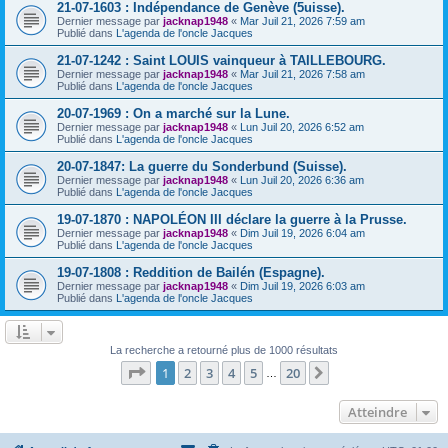
21-07-1603 : Indépendance de Genève (5uisse).
Dernier message par
jacknap1948
«
Mar Juil 21, 2026 7:59 am
Publié dans
L'agenda de l'oncle Jacques
21-07-1242 : Saint LOUIS vainqueur à TAILLEBOURG.
Dernier message par
jacknap1948
«
Mar Juil 21, 2026 7:58 am
Publié dans
L'agenda de l'oncle Jacques
20-07-1969 : On a marché sur la Lune.
Dernier message par
jacknap1948
«
Lun Juil 20, 2026 6:52 am
Publié dans
L'agenda de l'oncle Jacques
20-07-1847: La guerre du Sonderbund (Suisse).
Dernier message par
jacknap1948
«
Lun Juil 20, 2026 6:36 am
Publié dans
L'agenda de l'oncle Jacques
19-07-1870 : NAPOLÉON III déclare la guerre à la Prusse.
Dernier message par
jacknap1948
«
Dim Juil 19, 2026 6:04 am
Publié dans
L'agenda de l'oncle Jacques
19-07-1808 : Reddition de Bailén (Espagne).
Dernier message par
jacknap1948
«
Dim Juil 19, 2026 6:03 am
Publié dans
L'agenda de l'oncle Jacques
La recherche a retourné plus de 1000 résultats
Page
1
sur
20
1
2
3
4
5
20
Suivant
…
Atteindre