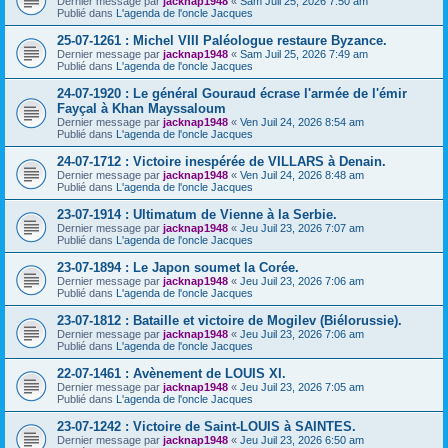
Dernier message par
jacknap1948
«
Sam Juil 25, 2026 7:50 am
Publié dans
L'agenda de l'oncle Jacques
25-07-1261 : Michel VIII Paléologue restaure Byzance.
Dernier message par
jacknap1948
«
Sam Juil 25, 2026 7:49 am
Publié dans
L'agenda de l'oncle Jacques
24-07-1920 : Le général Gouraud écrase l'armée de l'émir
Fayçal à Khan Mayssaloum
Dernier message par
jacknap1948
«
Ven Juil 24, 2026 8:54 am
Publié dans
L'agenda de l'oncle Jacques
24-07-1712 : Victoire inespérée de VILLARS à Denain.
Dernier message par
jacknap1948
«
Ven Juil 24, 2026 8:48 am
Publié dans
L'agenda de l'oncle Jacques
23-07-1914 : Ultimatum de Vienne à la Serbie.
Dernier message par
jacknap1948
«
Jeu Juil 23, 2026 7:07 am
Publié dans
L'agenda de l'oncle Jacques
23-07-1894 : Le Japon soumet la Corée.
Dernier message par
jacknap1948
«
Jeu Juil 23, 2026 7:06 am
Publié dans
L'agenda de l'oncle Jacques
23-07-1812 : Bataille et victoire de Mogilev (Biélorussie).
Dernier message par
jacknap1948
«
Jeu Juil 23, 2026 7:06 am
Publié dans
L'agenda de l'oncle Jacques
22-07-1461 : Avènement de LOUIS XI.
Dernier message par
jacknap1948
«
Jeu Juil 23, 2026 7:05 am
Publié dans
L'agenda de l'oncle Jacques
23-07-1242 : Victoire de Saint-LOUIS à SAINTES.
Dernier message par
jacknap1948
«
Jeu Juil 23, 2026 6:50 am