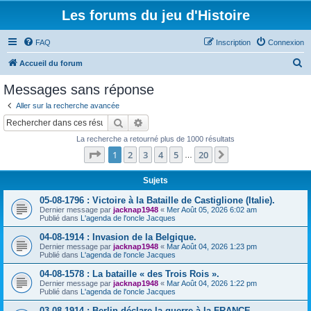
Les forums du jeu d'Histoire
FAQ
Inscription
Connexion
R
Accueil du forum
e
Messages sans réponse
c
Aller sur la recherche avancée
h
Rechercher
Recherche avancée
e
La recherche a retourné plus de 1000 résultats
r
Page
1
sur
20
1
2
3
4
5
20
Suivant
…
c
h
Sujets
e
05-08-1796 : Victoire à la Bataille de Castiglione (Italie).
Dernier message par
jacknap1948
«
Mer Août 05, 2026 6:02 am
r
Publié dans
L'agenda de l'oncle Jacques
04-08-1914 : Invasion de la Belgique.
Dernier message par
jacknap1948
«
Mar Août 04, 2026 1:23 pm
Publié dans
L'agenda de l'oncle Jacques
04-08-1578 : La bataille « des Trois Rois ».
Dernier message par
jacknap1948
«
Mar Août 04, 2026 1:22 pm
Publié dans
L'agenda de l'oncle Jacques
03-08-1914 : Berlin déclare la guerre à la FRANCE.