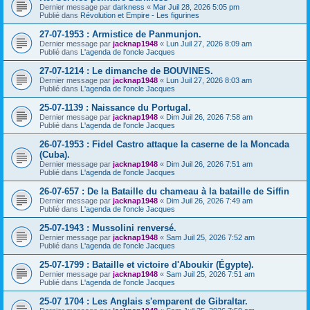
Dernier message par
darkness
«
Mar Juil 28, 2026 5:05 pm
Publié dans
Révolution et Empire - Les figurines
27-07-1953 : Armistice de Panmunjon.
Dernier message par
jacknap1948
«
Lun Juil 27, 2026 8:09 am
Publié dans
L'agenda de l'oncle Jacques
27-07-1214 : Le dimanche de BOUVINES.
Dernier message par
jacknap1948
«
Lun Juil 27, 2026 8:03 am
Publié dans
L'agenda de l'oncle Jacques
25-07-1139 : Naissance du Portugal.
Dernier message par
jacknap1948
«
Dim Juil 26, 2026 7:58 am
Publié dans
L'agenda de l'oncle Jacques
26-07-1953 : Fidel Castro attaque la caserne de la Moncada
(Cuba).
Dernier message par
jacknap1948
«
Dim Juil 26, 2026 7:51 am
Publié dans
L'agenda de l'oncle Jacques
26-07-657 : De la Bataille du chameau à la bataille de Siffin
Dernier message par
jacknap1948
«
Dim Juil 26, 2026 7:49 am
Publié dans
L'agenda de l'oncle Jacques
25-07-1943 : Mussolini renversé.
Dernier message par
jacknap1948
«
Sam Juil 25, 2026 7:52 am
Publié dans
L'agenda de l'oncle Jacques
25-07-1799 : Bataille et victoire d'Aboukir (Égypte).
Dernier message par
jacknap1948
«
Sam Juil 25, 2026 7:51 am
Publié dans
L'agenda de l'oncle Jacques
25-07 1704 : Les Anglais s'emparent de Gibraltar.