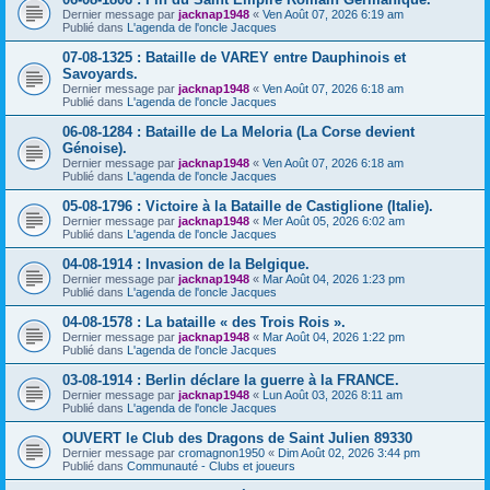
Dernier message par
jacknap1948
«
Ven Août 07, 2026 6:19 am
Publié dans
L'agenda de l'oncle Jacques
07-08-1325 : Bataille de VAREY entre Dauphinois et
Savoyards.
Dernier message par
jacknap1948
«
Ven Août 07, 2026 6:18 am
Publié dans
L'agenda de l'oncle Jacques
06-08-1284 : Bataille de La Meloria (La Corse devient
Génoise).
Dernier message par
jacknap1948
«
Ven Août 07, 2026 6:18 am
Publié dans
L'agenda de l'oncle Jacques
05-08-1796 : Victoire à la Bataille de Castiglione (Italie).
Dernier message par
jacknap1948
«
Mer Août 05, 2026 6:02 am
Publié dans
L'agenda de l'oncle Jacques
04-08-1914 : Invasion de la Belgique.
Dernier message par
jacknap1948
«
Mar Août 04, 2026 1:23 pm
Publié dans
L'agenda de l'oncle Jacques
04-08-1578 : La bataille « des Trois Rois ».
Dernier message par
jacknap1948
«
Mar Août 04, 2026 1:22 pm
Publié dans
L'agenda de l'oncle Jacques
03-08-1914 : Berlin déclare la guerre à la FRANCE.
Dernier message par
jacknap1948
«
Lun Août 03, 2026 8:11 am
Publié dans
L'agenda de l'oncle Jacques
OUVERT le Club des Dragons de Saint Julien 89330
Dernier message par
cromagnon1950
«
Dim Août 02, 2026 3:44 pm
Publié dans
Communauté - Clubs et joueurs