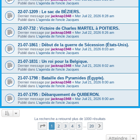
Publié dans
L'agenda de l'oncle Jacques
22-07-1209 : Le sac de BÉZIERS.
Dernier message par
jacknap1948
«
Mer Juil 22, 2026 8:28 am
Publié dans
L'agenda de l'oncle Jacques
22-07-732 : Victoire de Charles MARTEL à POITIERS.
Dernier message par
jacknap1948
«
Mer Juil 22, 2026 8:26 am
Publié dans
L'agenda de l'oncle Jacques
21-07-1861 : Début de la guerre de Sécession (États-Unis).
Dernier message par
jacknap1948
«
Mar Juil 21, 2026 8:03 am
Publié dans
L'agenda de l'oncle Jacques
21-07-1831 : Un roi pour la Belgique.
Dernier message par
jacknap1948
«
Mar Juil 21, 2026 8:02 am
Publié dans
L'agenda de l'oncle Jacques
21-07-1798 : Bataille des Pyramides (Égypte).
Dernier message par
jacknap1948
«
Mar Juil 21, 2026 8:00 am
Publié dans
L'agenda de l'oncle Jacques
21-07-1795 : Débarquement de QUIBERON.
Dernier message par
jacknap1948
«
Mar Juil 21, 2026 8:00 am
Publié dans
L'agenda de l'oncle Jacques
La recherche a retourné plus de 1000 résultats
Page
1
sur
20
1
2
3
4
5
20
Suivant
…
Atteindre