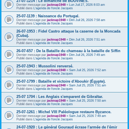
27-07-1214 : Le dimanche de BOUVINES.
Dernier message par
jacknap1948
«
Lun Juil 27, 2026 8:03 am
Publié dans
L'agenda de l'oncle Jacques
25-07-1139 : Naissance du Portugal.
Dernier message par
jacknap1948
«
Dim Juil 26, 2026 7:58 am
Publié dans
L'agenda de l'oncle Jacques
26-07-1953 : Fidel Castro attaque la caserne de la Moncada
(Cuba).
Dernier message par
jacknap1948
«
Dim Juil 26, 2026 7:51 am
Publié dans
L'agenda de l'oncle Jacques
26-07-657 : De la Bataille du chameau à la bataille de Siffin
Dernier message par
jacknap1948
«
Dim Juil 26, 2026 7:49 am
Publié dans
L'agenda de l'oncle Jacques
25-07-1943 : Mussolini renversé.
Dernier message par
jacknap1948
«
Sam Juil 25, 2026 7:52 am
Publié dans
L'agenda de l'oncle Jacques
25-07-1799 : Bataille et victoire d'Aboukir (Égypte).
Dernier message par
jacknap1948
«
Sam Juil 25, 2026 7:51 am
Publié dans
L'agenda de l'oncle Jacques
25-07 1704 : Les Anglais s'emparent de Gibraltar.
Dernier message par
jacknap1948
«
Sam Juil 25, 2026 7:50 am
Publié dans
L'agenda de l'oncle Jacques
25-07-1261 : Michel VIII Paléologue restaure Byzance.
Dernier message par
jacknap1948
«
Sam Juil 25, 2026 7:49 am
Publié dans
L'agenda de l'oncle Jacques
24-07-1920 : Le général Gouraud écrase l'armée de l'émir