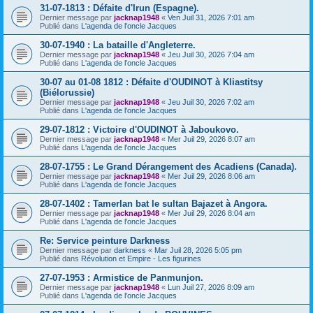
31-07-1813 : Défaite d'Irun (Espagne).
Dernier message par
jacknap1948
«
Ven Juil 31, 2026 7:01 am
Publié dans
L'agenda de l'oncle Jacques
30-07-1940 : La bataille d'Angleterre.
Dernier message par
jacknap1948
«
Jeu Juil 30, 2026 7:04 am
Publié dans
L'agenda de l'oncle Jacques
30-07 au 01-08 1812 : Défaite d'OUDINOT à Kliastitsy
(Biélorussie)
Dernier message par
jacknap1948
«
Jeu Juil 30, 2026 7:02 am
Publié dans
L'agenda de l'oncle Jacques
29-07-1812 : Victoire d'OUDINOT à Jaboukovo.
Dernier message par
jacknap1948
«
Mer Juil 29, 2026 8:07 am
Publié dans
L'agenda de l'oncle Jacques
28-07-1755 : Le Grand Dérangement des Acadiens (Canada).
Dernier message par
jacknap1948
«
Mer Juil 29, 2026 8:06 am
Publié dans
L'agenda de l'oncle Jacques
28-07-1402 : Tamerlan bat le sultan Bajazet à Angora.
Dernier message par
jacknap1948
«
Mer Juil 29, 2026 8:04 am
Publié dans
L'agenda de l'oncle Jacques
Re: Service peinture Darkness
Dernier message par
darkness
«
Mar Juil 28, 2026 5:05 pm
Publié dans
Révolution et Empire - Les figurines
27-07-1953 : Armistice de Panmunjon.
Dernier message par
jacknap1948
«
Lun Juil 27, 2026 8:09 am
Publié dans
L'agenda de l'oncle Jacques