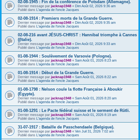
02-08-1945 : Fin de la conférence de Potsdam (Allemagne).
Dernier message par
jacknap1948
«
Dim Août 02, 2026 9:36 am
Publié dans
L'agenda de l'oncle Jacques
02-08-1914 : Premiers morts de la Grande Guerre.
Dernier message par
jacknap1948
«
Dim Août 02, 2026 9:35 am
Publié dans
L'agenda de l'oncle Jacques
02-08-216 avant JÉSUS-CHRIST : Hannibal triomphe à Cannes
((Italie).
Dernier message par
jacknap1948
«
Dim Août 02, 2026 9:33 am
Publié dans
L'agenda de l'oncle Jacques
01-08-1944 : Soulèvement de Varsovie (Pologne).
Dernier message par
jacknap1948
«
Sam Août 01, 2026 8:23 am
Publié dans
L'agenda de l'oncle Jacques
01-08-1914 : Début de la Grande Guerre.
Dernier message par
jacknap1948
«
Sam Août 01, 2026 8:22 am
Publié dans
L'agenda de l'oncle Jacques
01-08-1798 : Nelson coule la flotte Française à Aboukir
(Égypte).
Dernier message par
jacknap1948
«
Sam Août 01, 2026 8:20 am
Publié dans
L'agenda de l'oncle Jacques
01-08-1291 : Le Pacte fédéral suisse et le serment de Rütli.
Dernier message par
jacknap1948
«
Sam Août 01, 2026 8:19 am
Publié dans
L'agenda de l'oncle Jacques
31-07-1917 : Bataille de Passchendaele (Belgique).
Dernier message par
jacknap1948
«
Ven Juil 31, 2026 7:02 am
Publié dans
L'agenda de l'oncle Jacques