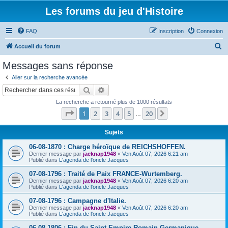
Les forums du jeu d'Histoire
FAQ
Inscription
Connexion
R
Accueil du forum
e
Messages sans réponse
c
Aller sur la recherche avancée
h
Rechercher
Recherche avancée
e
La recherche a retourné plus de 1000 résultats
r
Page
1
sur
20
1
2
3
4
5
20
Suivant
…
c
h
Sujets
e
06-08-1870 : Charge héroïque de REICHSHOFFEN.
Dernier message par
jacknap1948
«
Ven Août 07, 2026 6:21 am
r
Publié dans
L'agenda de l'oncle Jacques
07-08-1796 : Traité de Paix FRANCE-Wurtemberg.
Dernier message par
jacknap1948
«
Ven Août 07, 2026 6:20 am
Publié dans
L'agenda de l'oncle Jacques
07-08-1796 : Campagne d'Italie.
Dernier message par
jacknap1948
«
Ven Août 07, 2026 6:20 am
Publié dans
L'agenda de l'oncle Jacques
06-08-1806 : Fin du Saint Empire Romain Germanique.