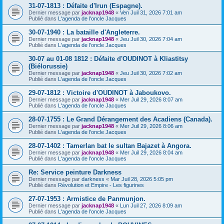
31-07-1813 : Défaite d'Irun (Espagne).
Dernier message par
jacknap1948
«
Ven Juil 31, 2026 7:01 am
Publié dans
L'agenda de l'oncle Jacques
30-07-1940 : La bataille d'Angleterre.
Dernier message par
jacknap1948
«
Jeu Juil 30, 2026 7:04 am
Publié dans
L'agenda de l'oncle Jacques
30-07 au 01-08 1812 : Défaite d'OUDINOT à Kliastitsy
(Biélorussie)
Dernier message par
jacknap1948
«
Jeu Juil 30, 2026 7:02 am
Publié dans
L'agenda de l'oncle Jacques
29-07-1812 : Victoire d'OUDINOT à Jaboukovo.
Dernier message par
jacknap1948
«
Mer Juil 29, 2026 8:07 am
Publié dans
L'agenda de l'oncle Jacques
28-07-1755 : Le Grand Dérangement des Acadiens (Canada).
Dernier message par
jacknap1948
«
Mer Juil 29, 2026 8:06 am
Publié dans
L'agenda de l'oncle Jacques
28-07-1402 : Tamerlan bat le sultan Bajazet à Angora.
Dernier message par
jacknap1948
«
Mer Juil 29, 2026 8:04 am
Publié dans
L'agenda de l'oncle Jacques
Re: Service peinture Darkness
Dernier message par
darkness
«
Mar Juil 28, 2026 5:05 pm
Publié dans
Révolution et Empire - Les figurines
27-07-1953 : Armistice de Panmunjon.
Dernier message par
jacknap1948
«
Lun Juil 27, 2026 8:09 am
Publié dans
L'agenda de l'oncle Jacques