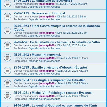
27-07-1214 : Le dimanche de BOUVINES.
Dernier message par
jacknap1948
«
Lun Juil 27, 2026 8:03 am
Publié dans
L'agenda de l'oncle Jacques
25-07-1139 : Naissance du Portugal.
Dernier message par
jacknap1948
«
Dim Juil 26, 2026 7:58 am
Publié dans
L'agenda de l'oncle Jacques
26-07-1953 : Fidel Castro attaque la caserne de la Moncada
(Cuba).
Dernier message par
jacknap1948
«
Dim Juil 26, 2026 7:51 am
Publié dans
L'agenda de l'oncle Jacques
26-07-657 : De la Bataille du chameau à la bataille de Siffin
Dernier message par
jacknap1948
«
Dim Juil 26, 2026 7:49 am
Publié dans
L'agenda de l'oncle Jacques
25-07-1943 : Mussolini renversé.
Dernier message par
jacknap1948
«
Sam Juil 25, 2026 7:52 am
Publié dans
L'agenda de l'oncle Jacques
25-07-1799 : Bataille et victoire d'Aboukir (Égypte).
Dernier message par
jacknap1948
«
Sam Juil 25, 2026 7:51 am
Publié dans
L'agenda de l'oncle Jacques
25-07 1704 : Les Anglais s'emparent de Gibraltar.
Dernier message par
jacknap1948
«
Sam Juil 25, 2026 7:50 am
Publié dans
L'agenda de l'oncle Jacques
25-07-1261 : Michel VIII Paléologue restaure Byzance.
Dernier message par
jacknap1948
«
Sam Juil 25, 2026 7:49 am
Publié dans
L'agenda de l'oncle Jacques
24-07-1920 : Le général Gouraud écrase l'armée de l'émir