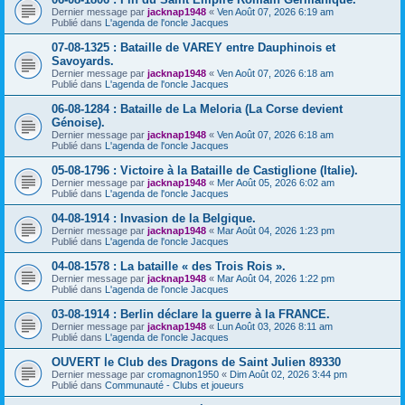
Dernier message par
jacknap1948
«
Ven Août 07, 2026 6:19 am
Publié dans
L'agenda de l'oncle Jacques
07-08-1325 : Bataille de VAREY entre Dauphinois et
Savoyards.
Dernier message par
jacknap1948
«
Ven Août 07, 2026 6:18 am
Publié dans
L'agenda de l'oncle Jacques
06-08-1284 : Bataille de La Meloria (La Corse devient
Génoise).
Dernier message par
jacknap1948
«
Ven Août 07, 2026 6:18 am
Publié dans
L'agenda de l'oncle Jacques
05-08-1796 : Victoire à la Bataille de Castiglione (Italie).
Dernier message par
jacknap1948
«
Mer Août 05, 2026 6:02 am
Publié dans
L'agenda de l'oncle Jacques
04-08-1914 : Invasion de la Belgique.
Dernier message par
jacknap1948
«
Mar Août 04, 2026 1:23 pm
Publié dans
L'agenda de l'oncle Jacques
04-08-1578 : La bataille « des Trois Rois ».
Dernier message par
jacknap1948
«
Mar Août 04, 2026 1:22 pm
Publié dans
L'agenda de l'oncle Jacques
03-08-1914 : Berlin déclare la guerre à la FRANCE.
Dernier message par
jacknap1948
«
Lun Août 03, 2026 8:11 am
Publié dans
L'agenda de l'oncle Jacques
OUVERT le Club des Dragons de Saint Julien 89330
Dernier message par
cromagnon1950
«
Dim Août 02, 2026 3:44 pm
Publié dans
Communauté - Clubs et joueurs