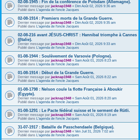
02-08-1945 : Fin de la conférence de Potsdam (Allemagne).
Dernier message par
jacknap1948
«
Dim Août 02, 2026 9:36 am
Publié dans
L'agenda de l'oncle Jacques
02-08-1914 : Premiers morts de la Grande Guerre.
Dernier message par
jacknap1948
«
Dim Août 02, 2026 9:35 am
Publié dans
L'agenda de l'oncle Jacques
02-08-216 avant JÉSUS-CHRIST : Hannibal triomphe à Cannes
((Italie).
Dernier message par
jacknap1948
«
Dim Août 02, 2026 9:33 am
Publié dans
L'agenda de l'oncle Jacques
01-08-1944 : Soulèvement de Varsovie (Pologne).
Dernier message par
jacknap1948
«
Sam Août 01, 2026 8:23 am
Publié dans
L'agenda de l'oncle Jacques
01-08-1914 : Début de la Grande Guerre.
Dernier message par
jacknap1948
«
Sam Août 01, 2026 8:22 am
Publié dans
L'agenda de l'oncle Jacques
01-08-1798 : Nelson coule la flotte Française à Aboukir
(Égypte).
Dernier message par
jacknap1948
«
Sam Août 01, 2026 8:20 am
Publié dans
L'agenda de l'oncle Jacques
01-08-1291 : Le Pacte fédéral suisse et le serment de Rütli.
Dernier message par
jacknap1948
«
Sam Août 01, 2026 8:19 am
Publié dans
L'agenda de l'oncle Jacques
31-07-1917 : Bataille de Passchendaele (Belgique).
Dernier message par
jacknap1948
«
Ven Juil 31, 2026 7:02 am
Publié dans
L'agenda de l'oncle Jacques