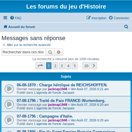
Les forums du jeu d'Histoire
FAQ
Inscription
Connexion
R
Accueil du forum
e
Messages sans réponse
c
Aller sur la recherche avancée
h
Rechercher
Recherche avancée
e
La recherche a retourné plus de 1000 résultats
r
Page
1
sur
20
1
2
3
4
5
20
Suivant
…
c
h
Sujets
e
06-08-1870 : Charge héroïque de REICHSHOFFEN.
Dernier message par
jacknap1948
«
Ven Août 07, 2026 6:21 am
r
Publié dans
L'agenda de l'oncle Jacques
07-08-1796 : Traité de Paix FRANCE-Wurtemberg.
Dernier message par
jacknap1948
«
Ven Août 07, 2026 6:20 am
Publié dans
L'agenda de l'oncle Jacques
07-08-1796 : Campagne d'Italie.
Dernier message par
jacknap1948
«
Ven Août 07, 2026 6:20 am
Publié dans
L'agenda de l'oncle Jacques
06-08-1806 : Fin du Saint Empire Romain Germanique.