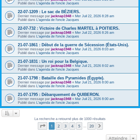
Publié dans
L'agenda de l'oncle Jacques
22-07-1209 : Le sac de BÉZIERS.
Dernier message par
jacknap1948
«
Mer Juil 22, 2026 8:28 am
Publié dans
L'agenda de l'oncle Jacques
22-07-732 : Victoire de Charles MARTEL à POITIERS.
Dernier message par
jacknap1948
«
Mer Juil 22, 2026 8:26 am
Publié dans
L'agenda de l'oncle Jacques
21-07-1861 : Début de la guerre de Sécession (États-Unis).
Dernier message par
jacknap1948
«
Mar Juil 21, 2026 8:03 am
Publié dans
L'agenda de l'oncle Jacques
21-07-1831 : Un roi pour la Belgique.
Dernier message par
jacknap1948
«
Mar Juil 21, 2026 8:02 am
Publié dans
L'agenda de l'oncle Jacques
21-07-1798 : Bataille des Pyramides (Égypte).
Dernier message par
jacknap1948
«
Mar Juil 21, 2026 8:00 am
Publié dans
L'agenda de l'oncle Jacques
21-07-1795 : Débarquement de QUIBERON.
Dernier message par
jacknap1948
«
Mar Juil 21, 2026 8:00 am
Publié dans
L'agenda de l'oncle Jacques
La recherche a retourné plus de 1000 résultats
Page
1
sur
20
1
2
3
4
5
20
Suivant
…
Atteindre