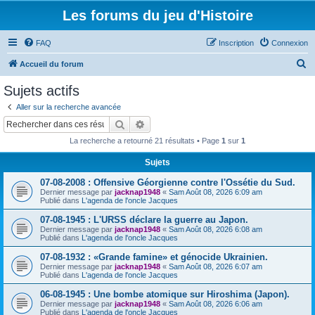
Les forums du jeu d'Histoire
FAQ
Inscription
Connexion
R
Accueil du forum
e
Sujets actifs
c
Aller sur la recherche avancée
h
Rechercher
Recherche avancée
e
La recherche a retourné 21 résultats • Page
1
sur
1
r
Sujets
c
07-08-2008 : Offensive Géorgienne contre l'Ossétie du Sud.
h
Dernier message par
jacknap1948
«
Sam Août 08, 2026 6:09 am
e
Publié dans
L'agenda de l'oncle Jacques
r
07-08-1945 : L'URSS déclare la guerre au Japon.
Dernier message par
jacknap1948
«
Sam Août 08, 2026 6:08 am
Publié dans
L'agenda de l'oncle Jacques
07-08-1932 : «Grande famine» et génocide Ukrainien.
Dernier message par
jacknap1948
«
Sam Août 08, 2026 6:07 am
Publié dans
L'agenda de l'oncle Jacques
06-08-1945 : Une bombe atomique sur Hiroshima (Japon).
Dernier message par
jacknap1948
«
Sam Août 08, 2026 6:06 am
Publié dans
L'agenda de l'oncle Jacques