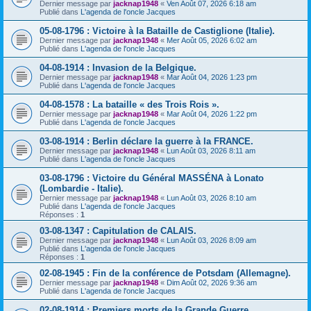
Dernier message par
jacknap1948
«
Ven Août 07, 2026 6:18 am
Publié dans
L'agenda de l'oncle Jacques
05-08-1796 : Victoire à la Bataille de Castiglione (Italie).
Dernier message par
jacknap1948
«
Mer Août 05, 2026 6:02 am
Publié dans
L'agenda de l'oncle Jacques
04-08-1914 : Invasion de la Belgique.
Dernier message par
jacknap1948
«
Mar Août 04, 2026 1:23 pm
Publié dans
L'agenda de l'oncle Jacques
04-08-1578 : La bataille « des Trois Rois ».
Dernier message par
jacknap1948
«
Mar Août 04, 2026 1:22 pm
Publié dans
L'agenda de l'oncle Jacques
03-08-1914 : Berlin déclare la guerre à la FRANCE.
Dernier message par
jacknap1948
«
Lun Août 03, 2026 8:11 am
Publié dans
L'agenda de l'oncle Jacques
03-08-1796 : Victoire du Général MASSÉNA à Lonato
(Lombardie - Italie).
Dernier message par
jacknap1948
«
Lun Août 03, 2026 8:10 am
Publié dans
L'agenda de l'oncle Jacques
Réponses :
1
03-08-1347 : Capitulation de CALAIS.
Dernier message par
jacknap1948
«
Lun Août 03, 2026 8:09 am
Publié dans
L'agenda de l'oncle Jacques
Réponses :
1
02-08-1945 : Fin de la conférence de Potsdam (Allemagne).
Dernier message par
jacknap1948
«
Dim Août 02, 2026 9:36 am
Publié dans
L'agenda de l'oncle Jacques
02-08-1914 : Premiers morts de la Grande Guerre.