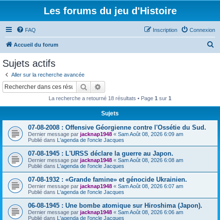
Les forums du jeu d'Histoire
FAQ
Inscription
Connexion
R
Accueil du forum
e
Sujets actifs
c
Aller sur la recherche avancée
h
Rechercher
Recherche avancée
e
La recherche a retourné 18 résultats • Page
1
sur
1
r
Sujets
c
07-08-2008 : Offensive Géorgienne contre l'Ossétie du Sud.
h
Dernier message par
jacknap1948
«
Sam Août 08, 2026 6:09 am
e
Publié dans
L'agenda de l'oncle Jacques
r
07-08-1945 : L'URSS déclare la guerre au Japon.
Dernier message par
jacknap1948
«
Sam Août 08, 2026 6:08 am
Publié dans
L'agenda de l'oncle Jacques
07-08-1932 : «Grande famine» et génocide Ukrainien.
Dernier message par
jacknap1948
«
Sam Août 08, 2026 6:07 am
Publié dans
L'agenda de l'oncle Jacques
06-08-1945 : Une bombe atomique sur Hiroshima (Japon).
Dernier message par
jacknap1948
«
Sam Août 08, 2026 6:06 am
Publié dans
L'agenda de l'oncle Jacques