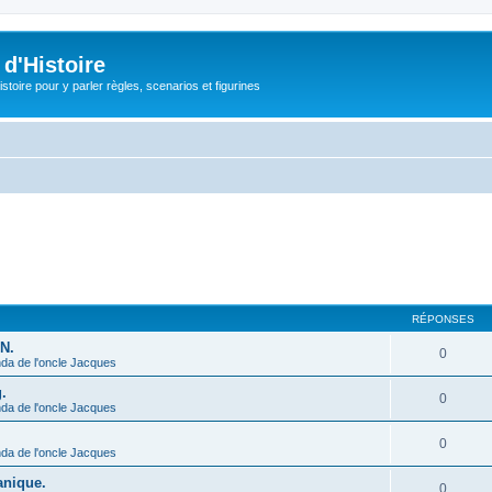
d'Histoire
stoire pour y parler règles, scenarios et figurines
RÉPONSES
N.
0
da de l'oncle Jacques
.
0
da de l'oncle Jacques
0
da de l'oncle Jacques
anique.
0