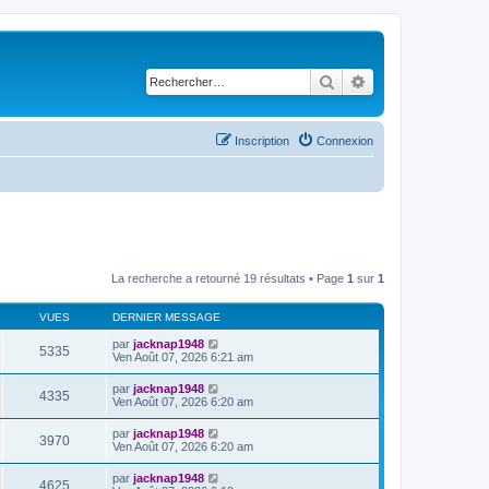
Rechercher
Recherche avancé
Inscription
Connexion
La recherche a retourné 19 résultats • Page
1
sur
1
VUES
DERNIER MESSAGE
par
jacknap1948
5335
Ven Août 07, 2026 6:21 am
par
jacknap1948
4335
Ven Août 07, 2026 6:20 am
par
jacknap1948
3970
Ven Août 07, 2026 6:20 am
par
jacknap1948
4625