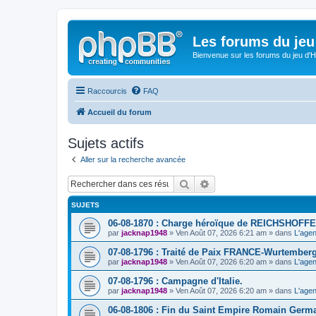
Les forums du jeu 
Bienvenue sur les forums du jeu d'Hi
Raccourcis
FAQ
Accueil du forum
Sujets actifs
Aller sur la recherche avancée
Rechercher
Recherche avancée
SUJETS
06-08-1870 : Charge héroïque de REICHSHOFFE
par
jacknap1948
» Ven Août 07, 2026 6:21 am » dans
L'agen
07-08-1796 : Traité de Paix FRANCE-Wurtemberg
par
jacknap1948
» Ven Août 07, 2026 6:20 am » dans
L'agen
07-08-1796 : Campagne d'Italie.
par
jacknap1948
» Ven Août 07, 2026 6:20 am » dans
L'agen
06-08-1806 : Fin du Saint Empire Romain Germ