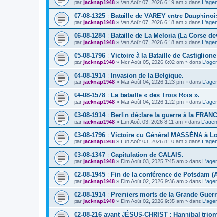
par
jacknap1948
» Ven Août 07, 2026 6:19 am » dans
L'agen
07-08-1325 : Bataille de VAREY entre Dauphinoi
par
jacknap1948
» Ven Août 07, 2026 6:18 am » dans
L'agen
06-08-1284 : Bataille de La Meloria (La Corse de
par
jacknap1948
» Ven Août 07, 2026 6:18 am » dans
L'agen
05-08-1796 : Victoire à la Bataille de Castiglione (
par
jacknap1948
» Mer Août 05, 2026 6:02 am » dans
L'age
04-08-1914 : Invasion de la Belgique.
par
jacknap1948
» Mar Août 04, 2026 1:23 pm » dans
L'age
04-08-1578 : La bataille « des Trois Rois ».
par
jacknap1948
» Mar Août 04, 2026 1:22 pm » dans
L'age
03-08-1914 : Berlin déclare la guerre à la FRAN
par
jacknap1948
» Lun Août 03, 2026 8:11 am » dans
L'agen
03-08-1796 : Victoire du Général MASSÉNA à Lon
par
jacknap1948
» Lun Août 03, 2026 8:10 am » dans
L'agen
03-08-1347 : Capitulation de CALAIS.
par
jacknap1948
» Dim Août 03, 2025 7:45 am » dans
L'age
02-08-1945 : Fin de la conférence de Potsdam (
par
jacknap1948
» Dim Août 02, 2026 9:36 am » dans
L'age
02-08-1914 : Premiers morts de la Grande Guerr
par
jacknap1948
» Dim Août 02, 2026 9:35 am » dans
L'age
02-08-216 avant JÉSUS-CHRIST : Hannibal triomp