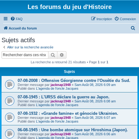
Les forums du jeu d'Histoire
FAQ
Inscription
Connexion
R
Accueil du forum
e
Sujets actifs
c
Aller sur la recherche avancée
h
Rechercher
Recherche avancée
e
La recherche a retourné 21 résultats • Page
1
sur
1
r
Sujets
c
07-08-2008 : Offensive Géorgienne contre l'Ossétie du Sud.
h
Dernier message par
jacknap1948
«
Sam Août 08, 2026 6:09 am
e
Publié dans
L'agenda de l'oncle Jacques
r
07-08-1945 : L'URSS déclare la guerre au Japon.
Dernier message par
jacknap1948
«
Sam Août 08, 2026 6:08 am
Publié dans
L'agenda de l'oncle Jacques
07-08-1932 : «Grande famine» et génocide Ukrainien.
Dernier message par
jacknap1948
«
Sam Août 08, 2026 6:07 am
Publié dans
L'agenda de l'oncle Jacques
06-08-1945 : Une bombe atomique sur Hiroshima (Japon).
Dernier message par
jacknap1948
«
Sam Août 08, 2026 6:06 am
Publié dans
L'agenda de l'oncle Jacques