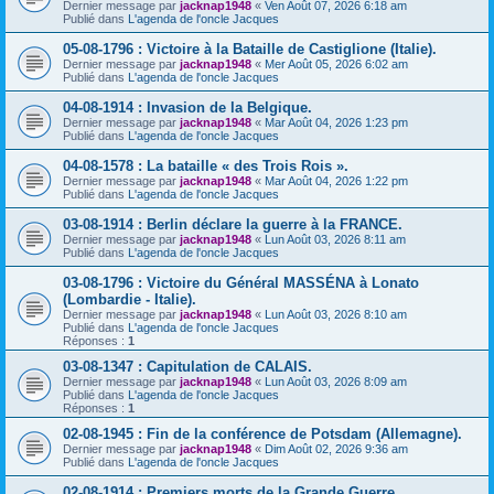
Dernier message par
jacknap1948
«
Ven Août 07, 2026 6:18 am
Publié dans
L'agenda de l'oncle Jacques
05-08-1796 : Victoire à la Bataille de Castiglione (Italie).
Dernier message par
jacknap1948
«
Mer Août 05, 2026 6:02 am
Publié dans
L'agenda de l'oncle Jacques
04-08-1914 : Invasion de la Belgique.
Dernier message par
jacknap1948
«
Mar Août 04, 2026 1:23 pm
Publié dans
L'agenda de l'oncle Jacques
04-08-1578 : La bataille « des Trois Rois ».
Dernier message par
jacknap1948
«
Mar Août 04, 2026 1:22 pm
Publié dans
L'agenda de l'oncle Jacques
03-08-1914 : Berlin déclare la guerre à la FRANCE.
Dernier message par
jacknap1948
«
Lun Août 03, 2026 8:11 am
Publié dans
L'agenda de l'oncle Jacques
03-08-1796 : Victoire du Général MASSÉNA à Lonato
(Lombardie - Italie).
Dernier message par
jacknap1948
«
Lun Août 03, 2026 8:10 am
Publié dans
L'agenda de l'oncle Jacques
Réponses :
1
03-08-1347 : Capitulation de CALAIS.
Dernier message par
jacknap1948
«
Lun Août 03, 2026 8:09 am
Publié dans
L'agenda de l'oncle Jacques
Réponses :
1
02-08-1945 : Fin de la conférence de Potsdam (Allemagne).
Dernier message par
jacknap1948
«
Dim Août 02, 2026 9:36 am
Publié dans
L'agenda de l'oncle Jacques
02-08-1914 : Premiers morts de la Grande Guerre.