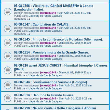
03-08-1796 : Victoire du Général MASSÉNA à Lonato
(Lombardie - Italie).
Dernier message par
jacknap1948
«
Lun Août 03, 2026 8:10 am
Publié dans
L'agenda de l'oncle Jacques
Réponses :
1
03-08-1347 : Capitulation de CALAIS.
Dernier message par
jacknap1948
«
Lun Août 03, 2026 8:09 am
Publié dans
L'agenda de l'oncle Jacques
Réponses :
1
02-08-1945 : Fin de la conférence de Potsdam (Allemagne).
Dernier message par
jacknap1948
«
Dim Août 02, 2026 9:36 am
Publié dans
L'agenda de l'oncle Jacques
02-08-1914 : Premiers morts de la Grande Guerre.
Dernier message par
jacknap1948
«
Dim Août 02, 2026 9:35 am
Publié dans
L'agenda de l'oncle Jacques
02-08-216 avant JÉSUS-CHRIST : Hannibal triomphe à Cannes
((Italie).
Dernier message par
jacknap1948
«
Dim Août 02, 2026 9:33 am
Publié dans
L'agenda de l'oncle Jacques
01-08-1944 : Soulèvement de Varsovie (Pologne).
Dernier message par
jacknap1948
«
Sam Août 01, 2026 8:23 am
Publié dans
L'agenda de l'oncle Jacques
01-08-1914 : Début de la Grande Guerre.
Dernier message par
jacknap1948
«
Sam Août 01, 2026 8:22 am
Publié dans
L'agenda de l'oncle Jacques
01-08-1798 : Nelson coule la flotte Française à Aboukir