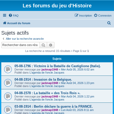
Les forums du jeu d'Histoire
FAQ
Inscription
Connexion
R
Accueil du forum
e
Sujets actifs
c
Aller sur la recherche avancée
h
Rechercher
Recherche avancée
e
La recherche a retourné 15 résultats • Page
1
sur
1
r
Sujets
c
05-08-1796 : Victoire à la Bataille de Castiglione (Italie).
h
Dernier message par
jacknap1948
«
Mer Août 05, 2026 6:02 am
e
Publié dans
L'agenda de l'oncle Jacques
r
04-08-1914 : Invasion de la Belgique.
Dernier message par
jacknap1948
«
Mar Août 04, 2026 1:23 pm
Publié dans
L'agenda de l'oncle Jacques
04-08-1578 : La bataille « des Trois Rois ».
Dernier message par
jacknap1948
«
Mar Août 04, 2026 1:22 pm
Publié dans
L'agenda de l'oncle Jacques
03-08-1914 : Berlin déclare la guerre à la FRANCE.
Dernier message par
jacknap1948
«
Lun Août 03, 2026 8:11 am
Publié dans
L'agenda de l'oncle Jacques