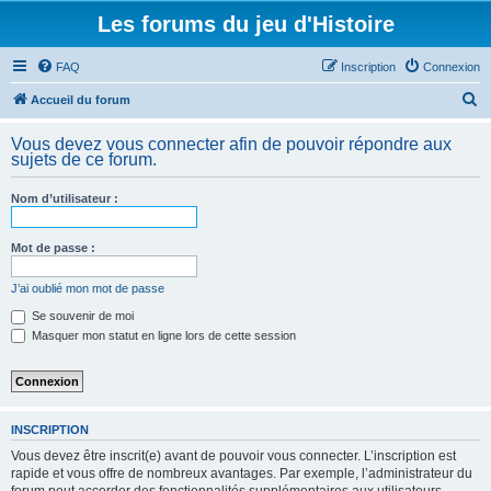
Les forums du jeu d'Histoire
FAQ
Inscription
Connexion
R
Accueil du forum
e
Vous devez vous connecter afin de pouvoir répondre aux
c
sujets de ce forum.
h
Nom d’utilisateur :
e
r
Mot de passe :
c
h
J’ai oublié mon mot de passe
e
Se souvenir de moi
Masquer mon statut en ligne lors de cette session
r
INSCRIPTION
Vous devez être inscrit(e) avant de pouvoir vous connecter. L’inscription est
rapide et vous offre de nombreux avantages. Par exemple, l’administrateur du
forum peut accorder des fonctionnalités supplémentaires aux utilisateurs