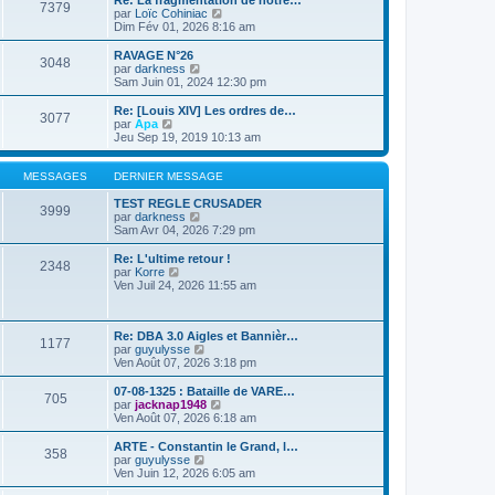
Re: La fragmentation de notre…
e
e
7379
r
u
C
par
Loïc Cohiniac
r
r
l
l
o
Dim Fév 01, 2026 8:16 am
m
n
e
t
n
e
i
d
e
s
RAVAGE N°26
s
e
e
3048
r
u
C
par
darkness
s
r
r
l
l
o
Sam Juin 01, 2024 12:30 pm
a
m
n
e
t
n
g
e
i
d
e
s
e
Re: [Louis XIV] Les ordres de…
s
e
e
3077
r
u
C
par
Apa
s
r
r
l
l
o
Jeu Sep 19, 2019 10:13 am
a
m
n
e
t
n
g
e
i
d
e
s
e
s
e
e
r
u
MESSAGES
DERNIER MESSAGE
s
r
r
l
l
a
m
n
e
t
TEST REGLE CRUSADER
g
e
3999
i
d
e
C
par
darkness
e
s
e
e
r
o
Sam Avr 04, 2026 7:29 pm
s
r
r
l
n
a
m
n
e
s
Re: L'ultime retour !
g
e
2348
i
d
u
C
par
Korre
e
s
e
e
l
o
Ven Juil 24, 2026 11:55 am
s
r
r
t
n
a
m
n
e
s
g
e
i
r
u
e
s
e
l
Re: DBA 3.0 Aigles et Bannièr…
l
1177
s
r
e
C
par
guyulysse
t
a
m
d
o
Ven Août 07, 2026 3:18 pm
e
g
e
e
n
r
e
s
r
s
l
07-08-1325 : Bataille de VARE…
705
s
n
u
e
C
par
jacknap1948
a
i
l
d
o
Ven Août 07, 2026 6:18 am
g
e
t
e
n
e
r
e
r
s
ARTE - Constantin le Grand, l…
358
m
r
n
u
C
par
guyulysse
e
l
i
l
o
Ven Juin 12, 2026 6:05 am
s
e
e
t
n
s
d