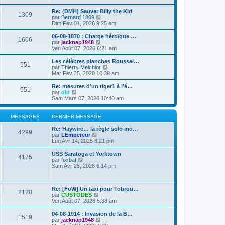
g
e
i
r
u
e
s
e
l
Re: (DMH) Sauver Billy the Kid
l
1309
s
r
e
C
par
Bernard 1809
t
a
m
d
o
Dim Fév 01, 2026 9:25 am
e
g
e
e
n
r
e
s
r
s
l
06-08-1870 : Charge héroïque …
1606
s
n
u
e
C
par
jacknap1948
a
i
l
d
o
Ven Août 07, 2026 6:21 am
g
e
t
e
n
e
r
e
r
s
Les célèbres planches Roussel…
551
m
r
n
u
C
par
Thierry Melchior
e
l
i
l
o
Mar Fév 25, 2020 10:39 am
s
e
e
t
n
s
d
r
e
s
Re: mesures d'un tiger1 à l'é…
a
e
551
m
r
u
C
par
did
g
r
e
l
l
o
Sam Mars 07, 2026 10:40 am
e
n
s
e
t
n
i
s
d
e
s
e
a
e
r
u
MESSAGES
DERNIER MESSAGE
r
g
r
l
l
m
e
n
e
t
Re: Haywire… la règle solo mo…
e
4299
i
d
e
C
par
LEmpereur
s
e
e
r
o
Lun Avr 14, 2025 8:21 pm
s
r
r
l
n
a
m
n
e
s
USS Saratoga et Yorktown
g
e
4175
i
d
u
C
par
foxbat
e
s
e
e
l
o
Sam Avr 25, 2026 6:14 pm
s
r
r
t
n
a
m
n
e
s
g
e
i
r
u
e
s
e
l
Re: [FoW] Un taxi pour Tobrou…
l
2128
s
r
e
C
par
CUSTODES
t
a
m
d
o
Ven Août 07, 2026 5:38 am
e
g
e
e
n
r
e
s
r
s
l
04-08-1914 : Invasion de la B…
1519
s
n
u
e
C
par
jacknap1948
a
i
l