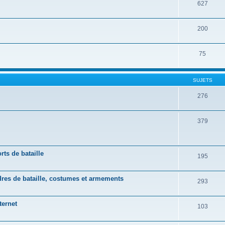
627
200
75
SUJETS
276
379
rts de bataille
195
rdres de bataille, costumes et armements
293
ternet
103