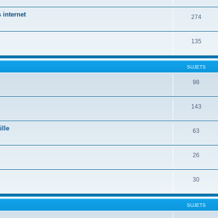
 internet
274
135
SUJETS
98
143
ille
63
26
30
SUJETS