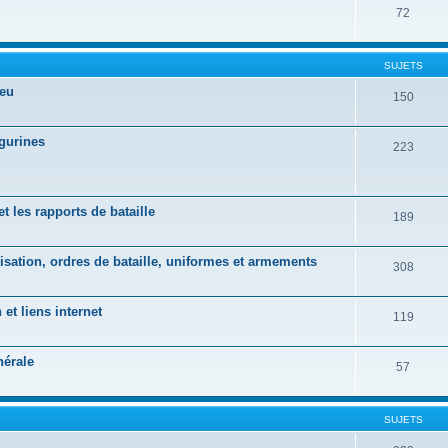
72
SUJETS
jeu
150
gurines
223
 les rapports de bataille
189
isation, ordres de bataille, uniformes et armements
308
t liens internet
119
nérale
57
SUJETS