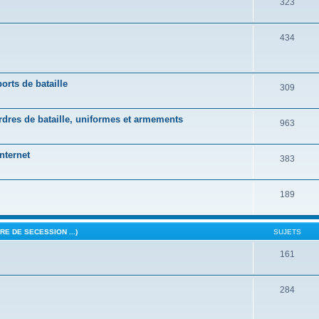
323
434
orts de bataille
309
ordres de bataille, uniformes et armements
963
nternet
383
189
E DE SECESSION ...)
SUJETS
161
284