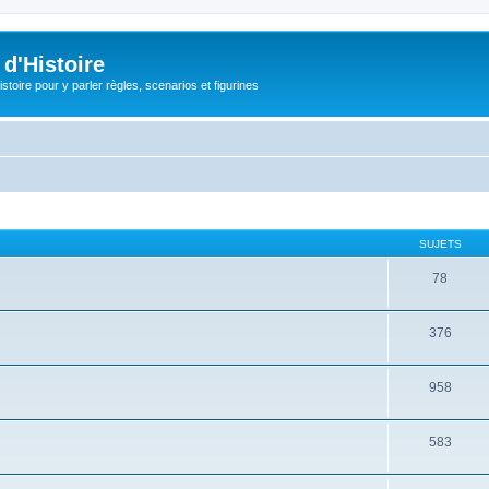
d'Histoire
stoire pour y parler règles, scenarios et figurines
SUJETS
78
376
958
583