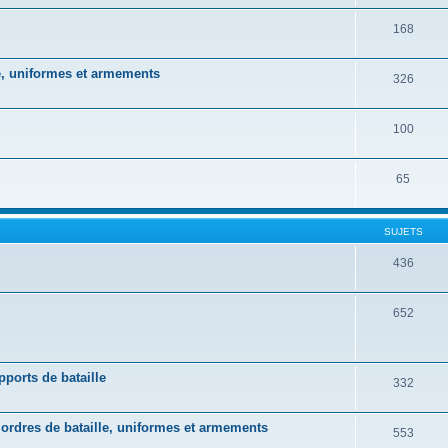
168
lle, uniformes et armements
326
100
65
SUJETS
436
652
pports de bataille
332
, ordres de bataille, uniformes et armements
553