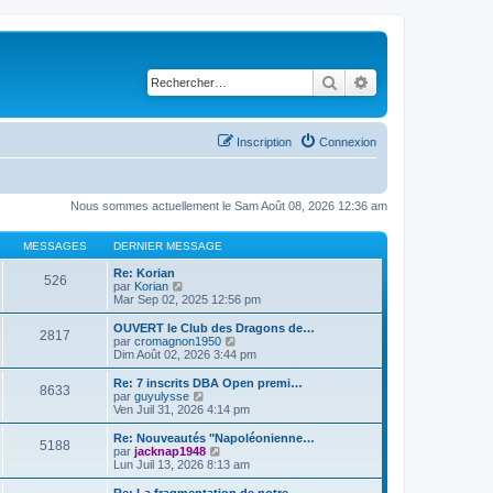
Rechercher
Recherche avancé
Inscription
Connexion
Nous sommes actuellement le Sam Août 08, 2026 12:36 am
MESSAGES
DERNIER MESSAGE
Re: Korian
526
C
par
Korian
o
Mar Sep 02, 2025 12:56 pm
n
s
OUVERT le Club des Dragons de…
2817
u
C
par
cromagnon1950
l
o
Dim Août 02, 2026 3:44 pm
t
n
e
s
Re: 7 inscrits DBA Open premi…
8633
r
u
C
par
guyulysse
l
l
o
Ven Juil 31, 2026 4:14 pm
e
t
n
d
e
s
Re: Nouveautés "Napoléonienne…
e
5188
r
u
C
par
jacknap1948
r
l
l
o
Lun Juil 13, 2026 8:13 am
n
e
t
n
i
d
e
s