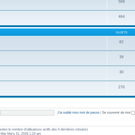
569
464
SUJETS
82
39
30
270
J’ai oublié mon mot de passe
|
Se souvenir de moi
és (selon le nombre d’utilisateurs actifs des 5 dernières minutes)
 Mar Mars 31, 2026 1:24 am