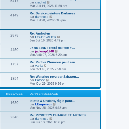
e
5417
i
d
e
C
par
cruchot
s
e
e
r
o
Mar Juil 14, 2026 11:59 am
s
r
r
l
n
a
m
n
e
s
Re: Service peinture Darkness
g
e
4149
i
d
u
C
par
darkness
e
s
e
e
l
o
Mar Juil 28, 2026 5:05 pm
s
r
r
t
n
a
m
n
e
s
g
e
i
r
u
e
s
e
l
Re: Arnhofen
l
2878
s
r
e
C
par
LECHEVALIER
t
a
m
d
o
Jeu Juil 16, 2026 4:49 pm
e
g
e
e
n
r
e
s
r
s
l
07-08-1796 : Traité de Paix F…
4450
s
n
u
e
C
par
jacknap1948
a
i
l
d
o
Ven Août 07, 2026 6:20 am
g
e
t
e
n
e
r
e
r
s
Re: Parfois l'humour peut sau…
1757
m
r
n
u
C
par
vania
e
l
i
l
o
Jeu Oct 16, 2025 7:58 am
s
e
e
t
n
s
d
r
e
s
Re: Waterloo revu par Sabaton…
a
e
1854
m
r
u
C
par
Patrice
g
r
e
l
l
o
Mer Oct 29, 2025 9:36 pm
e
n
s
e
t
n
i
s
d
e
s
e
a
e
r
u
MESSAGES
DERNIER MESSAGE
r
g
r
l
l
m
e
n
e
t
idiotic & Useless, règle pour…
e
1630
i
d
e
C
par
LEmpereur
s
e
e
r
o
Ven Nov 28, 2025 9:38 am
s
r
r
l
n
a
m
n
e
s
Re: PICKETT'S CHARGE ET AUTRES
g
e
2346
i
d
u
C
par
darkness
e
s
e
e
l
o
Lun Juil 13, 2026 6:38 pm
s
r
r
t
n
a
m
n
e
s