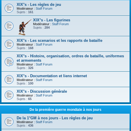
XIX°s - Les règles de jeu
Modérateur :
Staff Forum
Sujets :
161
XIX°s - Les figurines
Modérateur :
Staff Forum
Sujets :
284
XIX°s - Les scenarios et les rapports de bataille
Modérateur :
Staff Forum
Sujets :
168
XIX°s - Histoire, organisation, ordres de bataille, uniformes
et armements
Modérateur :
Staff Forum
Sujets :
326
XIX°s - Documentation et liens internet
Modérateur :
Staff Forum
Sujets :
100
XIX°s - Discussion générale
Modérateur :
Staff Forum
Sujets :
65
De la première guerre mondiale à nos jours
De la 1°GM à nos jours - Les règles de jeu
Modérateur :
Staff Forum
Sujets :
436