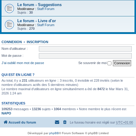
Le forum - Suggestions
Modérateur :
Staff Forum
Sujets :
30
Le forum - Livre d'or
Modérateur :
Staff Forum
Sujets :
270
CONNEXION
•
INSCRIPTION
Nom d’utilisateur :
Mot de passe :
J’ai oublié mon mot de passe
Se souvenir de moi
QUI EST EN LIGNE ?
Au total, il y a
231
utilisateurs en ligne :: 3 inscrits, 0 invisible et 228 invités (selon le
nombre d’utilisateurs actifs des 5 dernières minutes)
Le nombre maximal d’utilisateurs en ligne simultanément a été de
8472
le Mar Mars 31,
2026 1:24 am
STATISTIQUES
109253
messages •
13236
sujets •
1064
membres • Notre membre le plus récent est
NAPO
Accueil du forum
Le fuseau horaire est réglé sur
UTC+01:00
Développé par
phpBB
® Forum Software © phpBB Limited