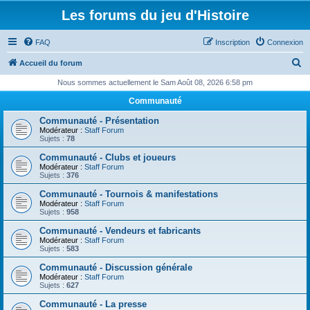
Les forums du jeu d'Histoire
FAQ
Inscription
Connexion
R
Accueil du forum
e
Nous sommes actuellement le Sam Août 08, 2026 6:58 pm
c
Communauté
h
Communauté - Présentation
e
Modérateur :
Staff Forum
Sujets :
78
r
Communauté - Clubs et joueurs
c
Modérateur :
Staff Forum
Sujets :
376
h
Communauté - Tournois & manifestations
e
Modérateur :
Staff Forum
Sujets :
958
r
Communauté - Vendeurs et fabricants
Modérateur :
Staff Forum
Sujets :
583
Communauté - Discussion générale
Modérateur :
Staff Forum
Sujets :
627
Communauté - La presse