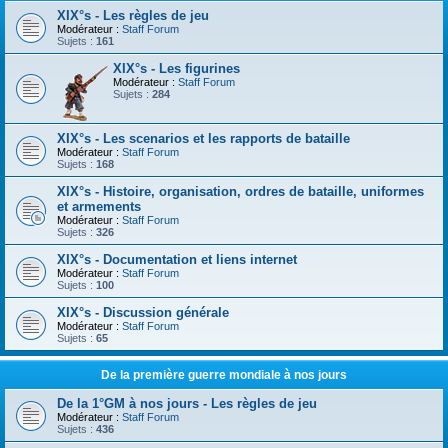
XIX°s - Les règles de jeu
Modérateur :
Staff Forum
Sujets :
161
XIX°s - Les figurines
Modérateur :
Staff Forum
Sujets :
284
XIX°s - Les scenarios et les rapports de bataille
Modérateur :
Staff Forum
Sujets :
168
XIX°s - Histoire, organisation, ordres de bataille, uniformes
et armements
Modérateur :
Staff Forum
Sujets :
326
XIX°s - Documentation et liens internet
Modérateur :
Staff Forum
Sujets :
100
XIX°s - Discussion générale
Modérateur :
Staff Forum
Sujets :
65
De la première guerre mondiale à nos jours
De la 1°GM à nos jours - Les règles de jeu
Modérateur :
Staff Forum
Sujets :
436