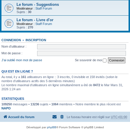
Le forum - Suggestions
Modérateur :
Staff Forum
Sujets :
30
Le forum - Livre d'or
Modérateur :
Staff Forum
Sujets :
270
CONNEXION
•
INSCRIPTION
Nom d’utilisateur :
Mot de passe :
J’ai oublié mon mot de passe
Se souvenir de moi
QUI EST EN LIGNE ?
Au total, il y a
161
utilisateurs en ligne :: 3 inscrits, 0 invisible et 158 invités (selon le
nombre d’utilisateurs actifs des 5 dernières minutes)
Le nombre maximal d’utilisateurs en ligne simultanément a été de
8472
le Mar Mars 31,
2026 1:24 am
STATISTIQUES
109250
messages •
13236
sujets •
1064
membres • Notre membre le plus récent est
NAPO
Accueil du forum
Le fuseau horaire est réglé sur
UTC+01:00
Développé par
phpBB
® Forum Software © phpBB Limited