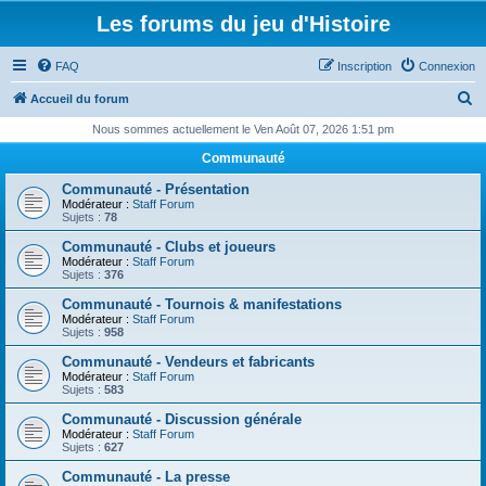
Les forums du jeu d'Histoire
FAQ
Inscription
Connexion
R
Accueil du forum
e
Nous sommes actuellement le Ven Août 07, 2026 1:51 pm
c
Communauté
h
Communauté - Présentation
e
Modérateur :
Staff Forum
Sujets :
78
r
Communauté - Clubs et joueurs
c
Modérateur :
Staff Forum
Sujets :
376
h
Communauté - Tournois & manifestations
e
Modérateur :
Staff Forum
Sujets :
958
r
Communauté - Vendeurs et fabricants
Modérateur :
Staff Forum
Sujets :
583
Communauté - Discussion générale
Modérateur :
Staff Forum
Sujets :
627
Communauté - La presse